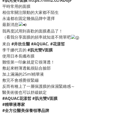
#肌光雙V面膜
https://lihi2.cc/ADoJF
平時常用的面膜
相信常關注限動的大家都不陌生
永遠都在固定幾個品牌中選擇
最新消息
我再度試用到喜歡的面膜產品了！
（看我分享面膜的頻率就知道不簡單吧
來自
#井欣生醫
#AQUAC
.
#花漾皙
李千娜代言的
#肌光雙V面膜
使用日本長纖布膜
難怪第一印象就是它很薄透！
敷起來輕薄透氣很貼合臉部
加上滿滿的25ml精華液
敷完不會感覺很緊繃
反而有種上了一層保護膜的保濕緊緻感～
醫美術後也可以舒緩鎮定
#AQUAC花漾皙
#肌光雙V面膜
#精華液專家
#全方位醫美保養領導品牌