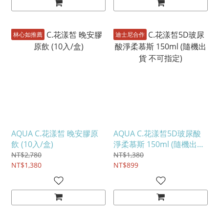
林心如推薦
迪士尼合作
AQUA C.花漾皙 晚安膠原
AQUA C.花漾皙5D玻尿酸
飲 (10入/盒)
淨柔慕斯 150ml (隨機出貨
不可指定)
NT$2,780
NT$1,380
NT$1,380
NT$899