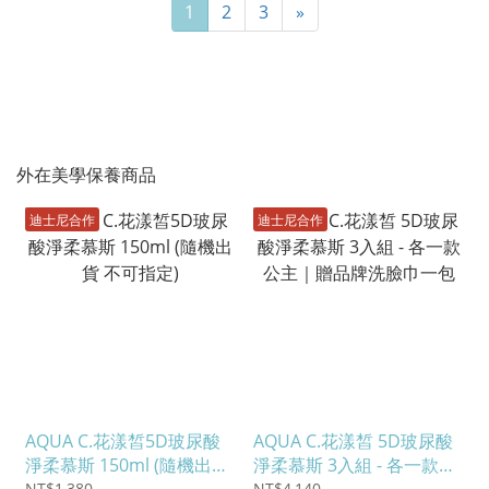
1
2
3
»
外在美學保養商品
迪士尼合作
迪士尼合作
AQUA C.花漾皙5D玻尿酸
AQUA C.花漾皙 5D玻尿酸
淨柔慕斯 150ml (隨機出貨
淨柔慕斯 3入組 - 各一款公
不可指定)
主｜贈品牌洗臉巾一包
NT$1,380
NT$4,140