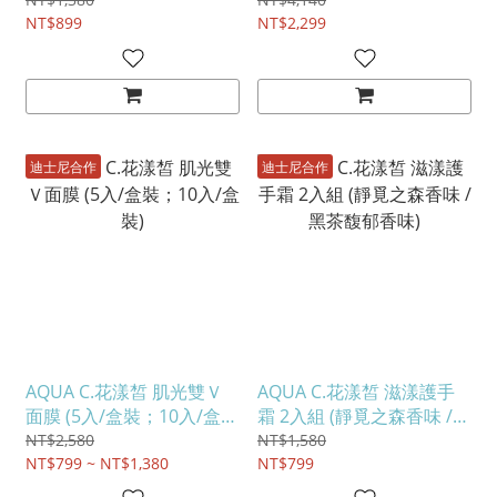
NT$899
NT$2,299
迪士尼合作
迪士尼合作
AQUA C.花漾皙 肌光雙Ｖ
AQUA C.花漾皙 滋漾護手
面膜 (5入/盒裝；10入/盒
霜 2入組 (靜覓之森香味 /
裝)
黑茶馥郁香味)
NT$2,580
NT$1,580
NT$799 ~ NT$1,380
NT$799