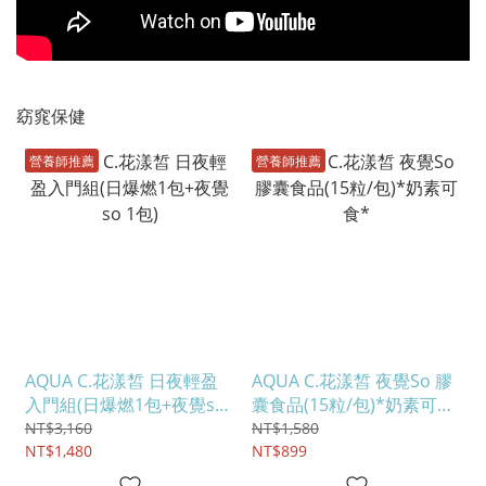
窈窕保健
營養師推薦
營養師推薦
AQUA C.花漾皙 日夜輕盈
AQUA C.花漾皙 夜覺So 膠
入門組(日爆燃1包+夜覺so
囊食品(15粒/包)*奶素可食
1包)
*
NT$3,160
NT$1,580
NT$1,480
NT$899