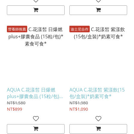
營養師推薦
迪士尼合作
AQUA C.花漾皙 日爆燃
AQUA C.花漾皙 紫漾飲(15
plus+膠囊食品 (15粒/包)*
包/盒裝)*奶素可食*
素食可食*
NT$1,580
NT$1,980
NT$899
NT$1,090