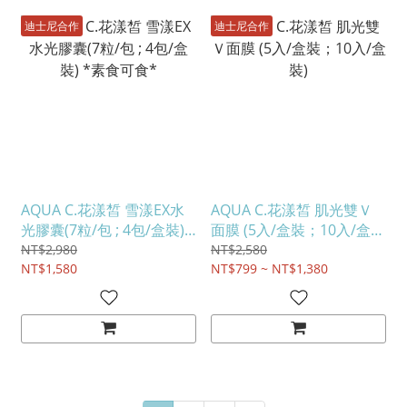
迪士尼合作
迪士尼合作
AQUA C.花漾皙 雪漾EX水
AQUA C.花漾皙 肌光雙Ｖ
光膠囊(7粒/包 ; 4包/盒裝) *
面膜 (5入/盒裝；10入/盒
素食可食*
裝)
NT$2,980
NT$2,580
NT$1,580
NT$799 ~ NT$1,380