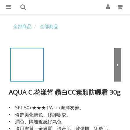
全部商品
全部商品
AQUA C.花漾皙 鑽白CC素顏防曬霜 30g
•    SPF 50+★★★ PA+++海洋友善。　
•　修飾美化膚色、修飾容貌。
•　潤色、隔離粧感好氣色。
•　適用膚質：全膚質、混合肌、乾燥肌、術後肌。