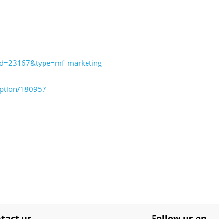
?id=23167&type=mf_marketing
ption/180957
tact us
Follow us on