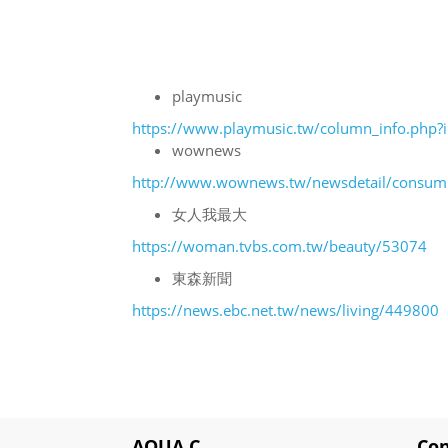
playmusic
https://www.playmusic.tw/column_info.php
wownews
http://www.wownews.tw/newsdetail/consum
女人我最大
https://woman.tvbs.com.tw/beauty/53074
東森新聞
https://news.ebc.net.tw/news/living/449800
AQUA C.
Con