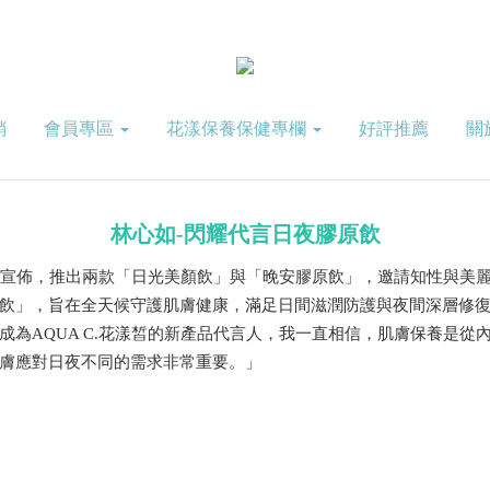
銷
會員專區
花漾保養保健專欄
好評推薦
關
林心如-閃耀代言日夜膠原飲
皙正式宣佈，推出兩款「日光美顏飲」與「晚安膠原飲」，邀請知性與美
飲」，旨在全天候守護肌膚健康，滿足日間滋潤防護與夜間深層修
成為AQUA C.花漾皙的新產品代言人，我一直相信，肌膚保養是從
膚應對日夜不同的需求非常重要。」