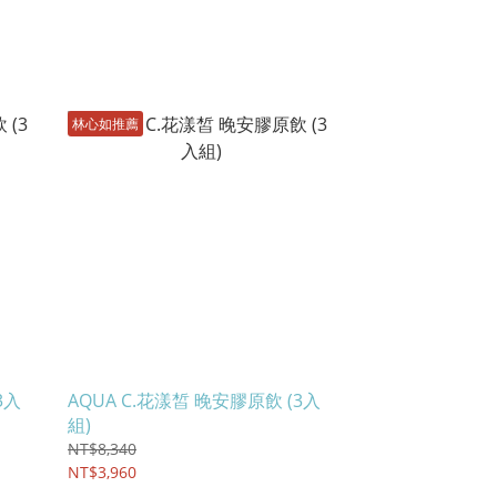
林心如推薦
3入
AQUA C.花漾皙 晚安膠原飲 (3入
組)
NT$8,340
NT$3,960