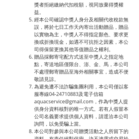
獎者拒絕繳納代扣稅額，視同放棄得獎權
益。
經本公司確認中獎人身分及相關代收稅款無
誤，將於七日工作天內寄出活動贈品，贈品
以實物為主，中獎人不得指定顏色、要求更
換或折換現金，如遇不可抗拒之因素，本公
司得保留更換其他等值贈品之權利。
贈品採郵寄宅配方式送至中獎人之指定地
點，寄送地區僅限台、澎、金、馬，本公司
不處理郵寄贈品至海外相關事宜，造成不便
敬請見諒。
為避免遭不法詐騙集團利用，本公司僅以客
服專線04-24710883及電子信箱
aquacservice@gmail.com，作為中獎人提
供身分資料核對的唯一方式。若有人假冒本
公司名義要求提供個人資料，請逕洽本公司
詢問，以免受騙上當。
本公司對參與本公司贈獎活動之人所留下的
資料，有責任絕對保密，決不洩露或交易於