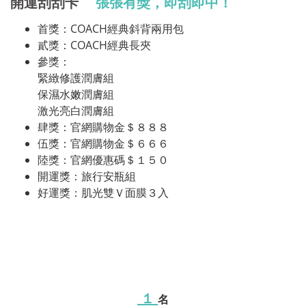
開運刮刮卡
張張有獎，即刮即中！
首獎：COACH經典斜背兩用包
貳獎：COACH經典長夾
參獎：
緊緻修護潤膚組
保濕水嫩潤膚組
激光亮白潤膚組
肆獎：官網購物金＄８８８
伍獎：官網購物金＄６６６
陸獎：官網優惠碼＄１５０
開運獎：旅行安瓶組
好運獎：肌光雙Ｖ面膜３入
１
名