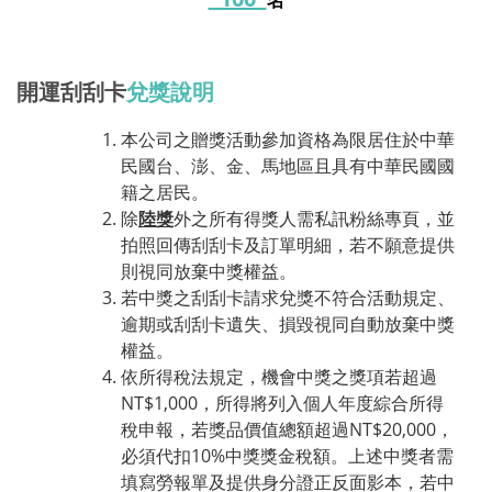
名
開運刮刮卡
兌獎說明
本公司之贈獎活動參加資格為限居住於中華
民國台、澎、金、馬地區且具有中華民國國
籍之居民。
除
陸獎
外之所有得獎人需私訊粉絲專頁，並
拍照回傳刮刮卡及訂單明細，若不願意提供
則視同放棄中獎權益。
若中獎之刮刮卡請求兌獎不符合活動規定、
逾期或刮刮卡遺失、損毀視同自動放棄中獎
權益。
依所得稅法規定，機會中獎之獎項若超過
NT$1,000，所得將列入個人年度綜合所得
稅申報，若獎品價值總額超過NT$20,000，
必須代扣10%中獎獎金稅額。上述中獎者需
填寫勞報單及提供身分證正反面影本，若中